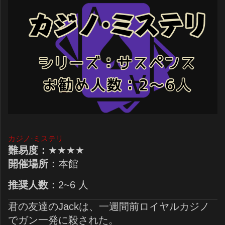
カジノ·ミステリ
難易度：
★★★★
開催場所：
本館
推奨人数：
2~6 人
君の友達のJackは、一週間前ロイヤルカジノ
でガン一発に殺された。